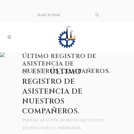
ÚLTIMO REGISTRO DE
ASISTENCIA DE
NUESTROS COMPAÑEROS.
31 ENE
ÚLTIMO
REGISTRO DE
ASISTENCIA DE
NUESTROS
COMPAÑEROS.
Posted at 17:07h
in
Noticias itch
by
Tecnologico Chihuahua