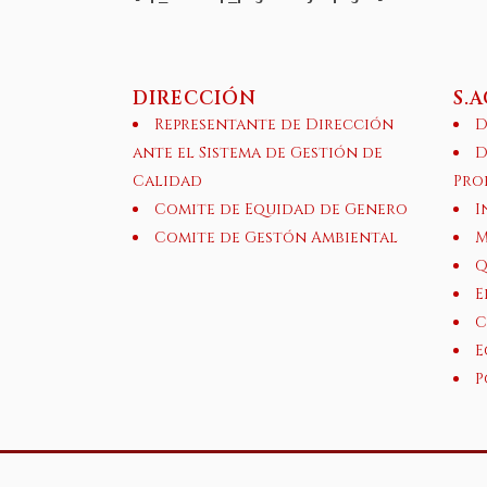
DIRECCIÓN
S.
Representante de Dirección
D
ante el Sistema de Gestión de
D
Calidad
Pro
Comite de Equidad de Genero
I
Comite de Gestón Ambiental
M
Q
E
C
E
P