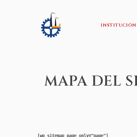
INSTITUCIÓN
MAPA DEL S
[wp_sitemap_page only="page"]