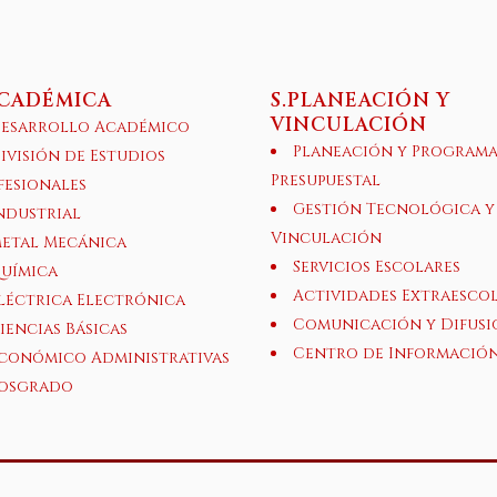
ACADÉMICA
S.PLANEACIÓN Y
VINCULACIÓN
esarrollo Académico
Planeación y Program
ivisión de Estudios
Presupuestal
fesionales
Gestión Tecnológica y
ndustrial
Vinculación
etal Mecánica
Servicios Escolares
uímica
Actividades Extraesco
léctrica Electrónica
Comunicación y Difusi
iencias Básicas
Centro de Informació
conómico Administrativas
osgrado