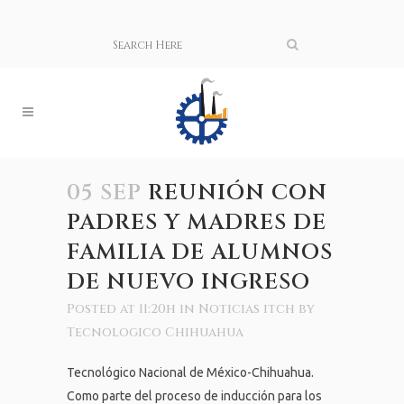
05 SEP
REUNIÓN CON
PADRES Y MADRES DE
FAMILIA DE ALUMNOS
DE NUEVO INGRESO
Posted at 11:20h
in
Noticias itch
by
Tecnologico Chihuahua
Tecnológico Nacional de México-Chihuahua.
Como parte del proceso de inducción para los