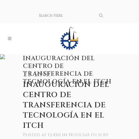
INAUGURACIÓN DEL
CENTRO DE
TRANSFERENCIA DE
25 ENE
TECNOLOGÍA EN EL ITCH
INAUGURACIÓN DEL
CENTRO DE
TRANSFERENCIA DE
TECNOLOGÍA EN EL
ITCH
Posted at 12:45h
in
Noticias itch
by