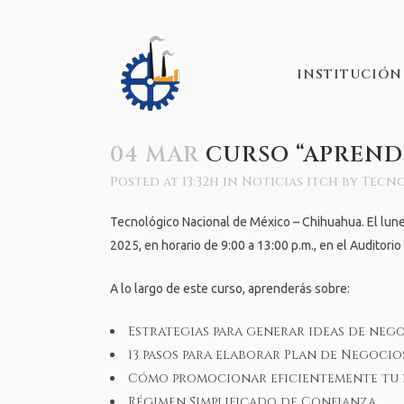
INSTITUCIÓN
04 MAR
CURSO “APREND
Posted at 13:32h
in
Noticias itch
by
Tecno
Tecnológico Nacional de México – Chihuahua. El lune
2025, en horario de 9:00 a 13:00 p.m., en el Auditori
A lo largo de este curso, aprenderás sobre:
Estrategias para generar ideas de nego
13 pasos para elaborar Plan de Negocio
Cómo promocionar eficientemente tu p
Régimen Simplificado de Confianza.