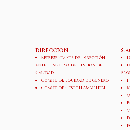
DIRECCIÓN
S.
Representante de Dirección
D
ante el Sistema de Gestión de
D
Calidad
Pro
Comite de Equidad de Genero
I
Comite de Gestón Ambiental
M
Q
E
C
E
P