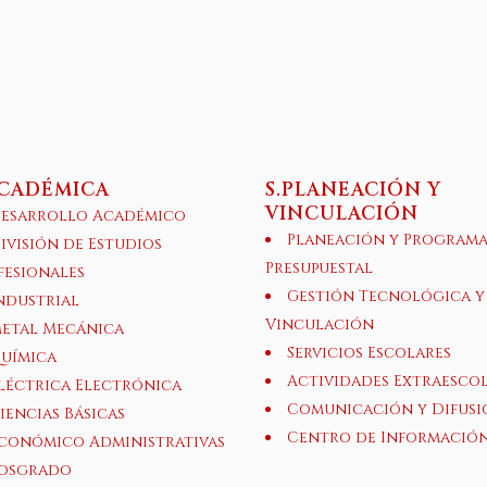
ACADÉMICA
S.PLANEACIÓN Y
VINCULACIÓN
esarrollo Académico
Planeación y Program
ivisión de Estudios
Presupuestal
fesionales
Gestión Tecnológica y
ndustrial
Vinculación
etal Mecánica
Servicios Escolares
uímica
Actividades Extraesco
léctrica Electrónica
Comunicación y Difusi
iencias Básicas
Centro de Informació
conómico Administrativas
osgrado