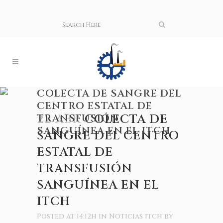
COLECTA DE SANGRE DEL
CENTRO ESTATAL DE
TRANSFUSIÓN
22 ABR
COLECTA DE
SANGUÍNEA EN EL ITCH
SANGRE DEL CENTRO
ESTATAL DE
TRANSFUSIÓN
SANGUÍNEA EN EL
ITCH
Posted at 14:12h
in
Noticias itch
by