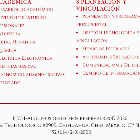
ACADÉMICA
S.PLANEACIÓN Y
VINCULACIÓN
esarrollo Académico
Planeación y Program
ivisión de Estudios
Presupuestal
fesionales
Gestión Tecnológica y
ndustrial
Vinculación
etal Mecánica
Servicios Escolares
uímica
Actividades Extraesco
léctrica Electrónica
Comunicación y Difusi
iencias Básicas
Centro de Informació
conómico Administrativas
osgrado
ITCH-Algunos derechos reservados ©
2026
e. Tecnológico #2909, Chihuahua, Chih. México, CP 31
+52 (614) 2-01-2000