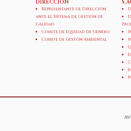
DIRECCIÓN
S.
Representante de Dirección
D
ante el Sistema de Gestión de
D
Calidad
Pro
Comite de Equidad de Genero
I
Comite de Gestón Ambiental
M
Q
E
C
E
P
Av