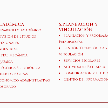
ACADÉMICA
S.PLANEACIÓN Y
VINCULACIÓN
esarrollo Académico
Planeación y Program
ivisión de Estudios
Presupuestal
fesionales
Gestión Tecnológica y
ndustrial
Vinculación
etal Mecánica
Servicios Escolares
uímica
Actividades Extraesco
léctrica Electrónica
Comunicación y Difusi
iencias Básicas
Centro de Informació
conómico Administrativas
osgrado