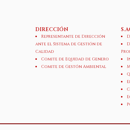
DIRECCIÓN
S.
Representante de Dirección
D
ante el Sistema de Gestión de
D
Calidad
Pro
Comite de Equidad de Genero
I
Comite de Gestón Ambiental
M
Q
E
C
E
P