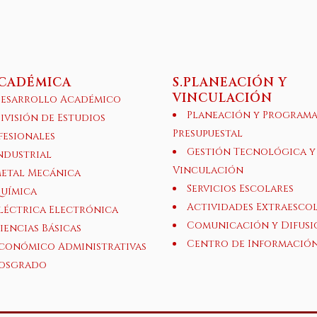
ACADÉMICA
S.PLANEACIÓN Y
VINCULACIÓN
esarrollo Académico
Planeación y Program
ivisión de Estudios
Presupuestal
fesionales
Gestión Tecnológica y
ndustrial
Vinculación
etal Mecánica
Servicios Escolares
uímica
Actividades Extraesco
léctrica Electrónica
Comunicación y Difusi
iencias Básicas
Centro de Informació
conómico Administrativas
osgrado