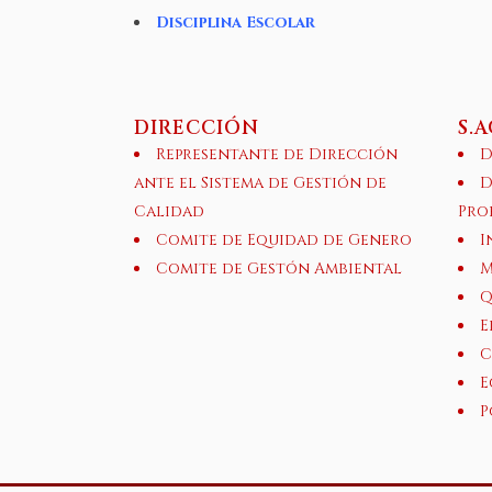
Disciplina Escolar
DIRECCIÓN
S.
Representante de Dirección
D
ante el Sistema de Gestión de
D
Calidad
Pro
Comite de Equidad de Genero
I
Comite de Gestón Ambiental
M
Q
E
C
E
P