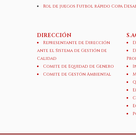
Rol de juegos Futbol rápido Copa Desaf
DIRECCIÓN
S.
Representante de Dirección
D
ante el Sistema de Gestión de
D
Calidad
Pro
Comite de Equidad de Genero
I
Comite de Gestón Ambiental
M
Q
E
C
E
P