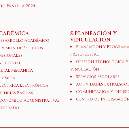
ío Pantera 2024.
ACADÉMICA
S.PLANEACIÓN Y
VINCULACIÓN
esarrollo Académico
Planeación y Program
ivisión de Estudios
Presupuestal
fesionales
Gestión Tecnológica y
ndustrial
Vinculación
etal Mecánica
Servicios Escolares
uímica
Actividades Extraesco
léctrica Electrónica
Comunicación y Difusi
iencias Básicas
Centro de Informació
conómico Administrativas
osgrado