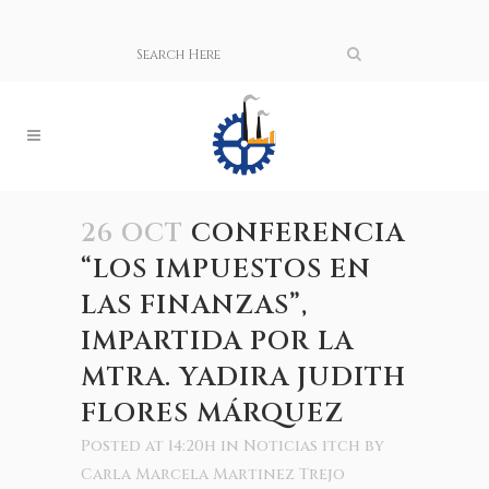
26 OCT
CONFERENCIA
“LOS IMPUESTOS EN
LAS FINANZAS”,
IMPARTIDA POR LA
MTRA. YADIRA JUDITH
FLORES MÁRQUEZ
Posted at 14:20h
in
Noticias itch
by
Carla Marcela Martinez Trejo